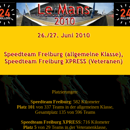
Platzierungen:
Speedteam Freiburg
: 582 Kilometer
Platz 101
von 337 Teams in der allgemeinen Klasse,
Gesamtplatz 135 von 596 Teams
Speedteam Freiburg XPRESS
: 716 Kilometer
Platz 5
von 29 Teams in der Veteranenklasse,