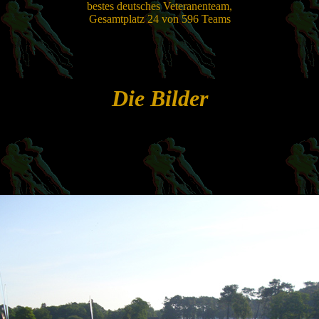
bestes deutsches Veteranenteam,
Gesamtplatz 24 von 596 Teams
Die Bilder