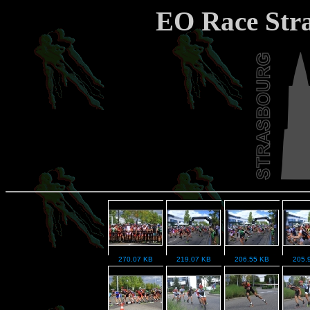
EO Race Stra
270.07 KB
219.07 KB
206.55 KB
205.