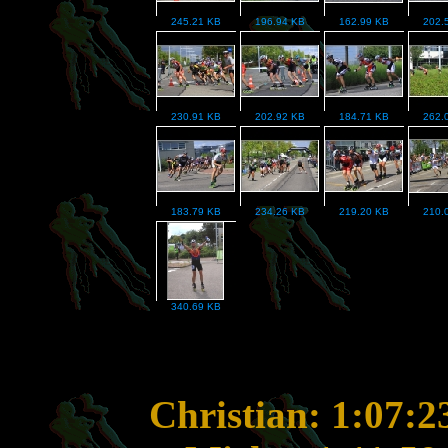
245.21 KB
196.94 KB
162.99 KB
202.
230.91 KB
202.92 KB
184.71 KB
262.
183.79 KB
234.26 KB
219.20 KB
210.
340.69 KB
Christian: 1:07:2