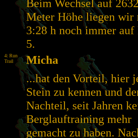
Beim Wechsel auf 263
Meter Höhe liegen wir
3:28 h noch immer auf
5.
4: Run
Micha
Trail
...hat den Vorteil, hier 
Stein zu kennen und de
Nachteil, seit Jahren ke
Berglauftraining mehr
gemacht zu haben. Na