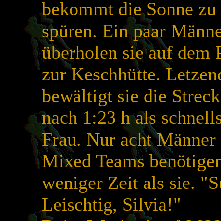
bekommt die Sonne zu
spüren. Ein paar Männ
überholen sie auf dem 
zur Keschhütte. Letzen
bewältigt sie die Streck
nach 1:23 h als schnell
Frau. Nur acht Männer 
Mixed Teams benötige
weniger Zeit als sie. "S
Leischtig, Silvia!"