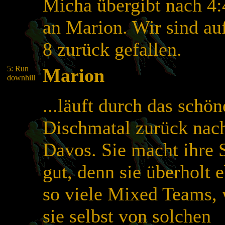
Micha übergibt nach 4:
an Marion. Wir sind auf
8 zurück gefallen.
5: Run
Marion
downhill
...läuft durch das schön
Dischmatal zurück nac
Davos. Sie macht ihre 
gut, denn sie überholt 
so viele Mixed Teams, 
sie selbst von solchen