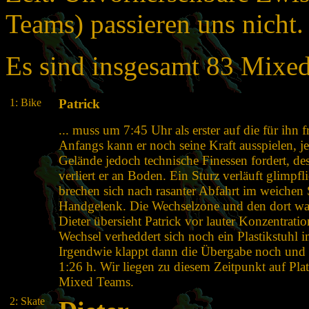
Teams) passieren uns nicht.
Es sind insgesamt 83 Mixed
1: Bike
Patrick
... muss um 7:45 Uhr als erster auf die für ihn 
Anfangs kann er noch seine Kraft ausspielen, j
Gelände jedoch technische Finessen fordert, de
verliert er an Boden. Ein Sturz verläuft glimpfl
brechen sich nach rasanter Abfahrt im weichen
Handgelenk. Die Wechselzone und den dort wa
Dieter übersieht Patrick vor lauter Konzentratio
Wechsel verheddert sich noch ein Plastikstuhl 
Irgendwie klappt dann die Übergabe noch und
1:26 h. Wir liegen zu diesem Zeitpunkt auf Pla
Mixed Teams.
2: Skate