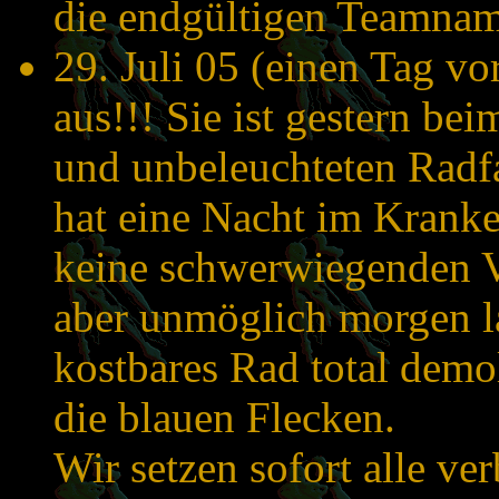
die endgültigen Teamna
29. Juli 05 (einen Tag vo
aus!!! Sie ist gestern be
und unbeleuchteten Radf
hat eine Nacht im Krank
keine schwerwiegenden Ve
aber unmöglich morgen l
kostbares Rad total demol
die blauen Flecken.
Wir setzen sofort alle v