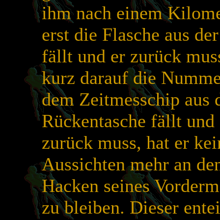
ihm nach einem Kilome
erst die Flasche aus de
fällt und er zurück mus
kurz darauf die Numme
dem Zeitmesschip aus 
Rückentasche fällt und 
zurück muss, hat er kei
Aussichten mehr an de
Hacken seines Vorderm
zu bleiben. Dieser entei