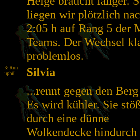
Helge braucht länger. 
liegen wir plötzlich na
2:05 h auf Rang 5 der 
Teams. Der Wechsel kl
problemlos.
3: Run
Silvia
uphill
...rennt gegen den Berg
Es wird kühler. Sie stöß
durch eine dünne
Wolkendecke hindurch