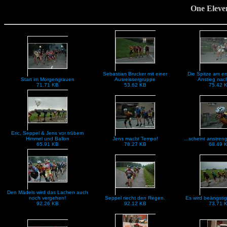
One Eleven
Sebastian Brucker mit einer
Die Spitze am ers
Start im Morgengrauen
Ausreissergruppe
Anstieg nac
71.71 KB
53.62 KB
75.42 
Eric, Seppel & Jens vor trübem
Himmel und Ballon
Jens macht Tempo!
...scheint anstren
65.91 KB
78.27 KB
68.49 
Den Mädels wird das Lachen auch
noch vergehen!
Seppel riecht den Regen.
Es wird beängsti
92.26 KB
92.12 KB
73.71 