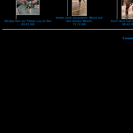
Immer noch dynamisch: Micha auf
Nicolas Iten vor Tristan Loy im Ziel
den letzten Metern
Auch Jens hat's
83.67 KB
71.72 KB
68.42 
Create