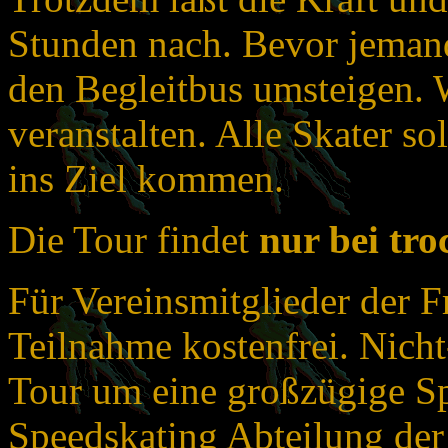
Stunden nach. Bevor jemand 
den Begleitbus umsteigen. 
veranstalten. Alle Skater so
ins Ziel kommen.
Die Tour findet
nur bei tr
Für Vereinsmitglieder der Fr
Teilnahme kostenfrei. Nicht
Tour um eine großzügige Sp
Speedskating Abteilung der