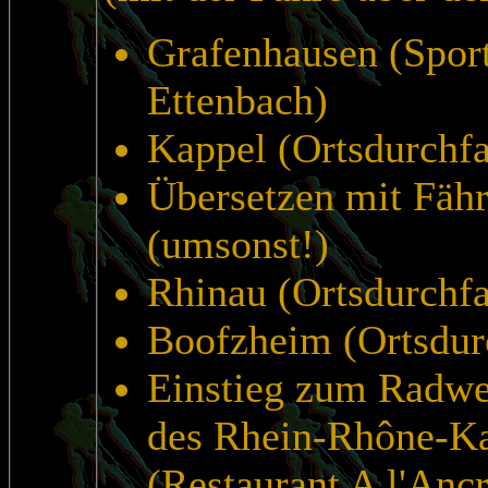
Grafenhausen (Spor
Ettenbach)
Kappel (Ortsdurchfa
Übersetzen mit Fäh
(umsonst!)
Rhinau (Ortsdurchfa
Boofzheim (Ortsdur
Einstieg zum Radwe
des Rhein-Rhône-K
(Restaurant A l'Ancr