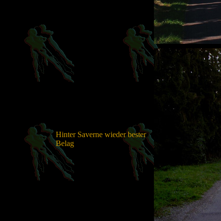
Hinter Saverne wieder bester
Belag