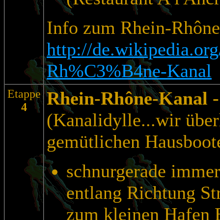
Info zum Rhein-Rhône
http://de.wikipedia.or
Rh%C3%B4ne-Kanal
Etappe
Rhein-Rhône-Kanal 
4
(Kanalidylle...wir übe
gemütlichen Hausboot
schnurgerade imme
entlang Richtung St
zum kleinen Hafen 