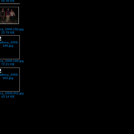
59.38 KB
rca_2006-150.jpg
25.78 KB
rca_2006-168.jpg
72.21 KB
rca_2006-302.jpg
43.14 KB