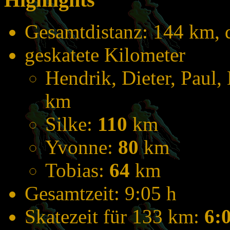
Gesamtdistanz: 144 km, 
geskatete Kilometer
Hendrik, Dieter, Paul,
km
Silke:
110
km
Yvonne:
80
km
Tobias:
64
km
Gesamtzeit: 9:05 h
Skatezeit für 133 km:
6: