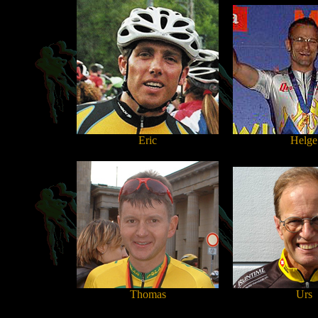
Eric
Helge
Thomas
Urs