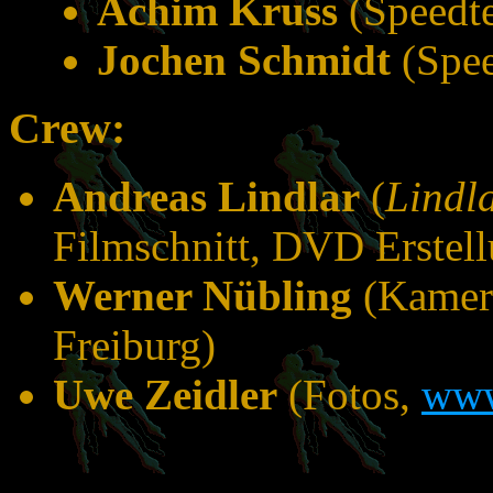
Achim Kruss
(Speedt
Jochen Schmidt
(Spee
Crew:
Andreas Lindlar
(
Lindla
Filmschnitt, DVD Erstell
Werner Nübling
(Kamera
Freiburg)
Uwe Zeidler
(Fotos,
www