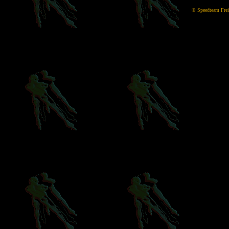
©
Speedteam Freib