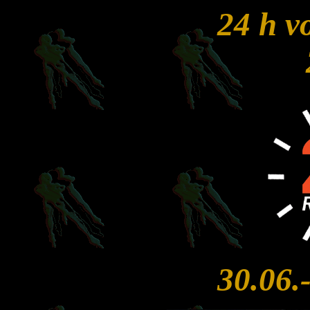
24 h v
30.06.