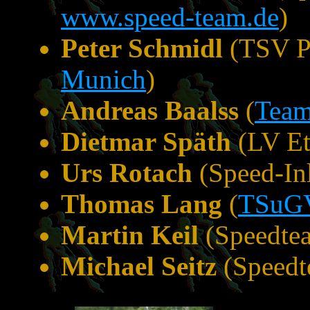
www.speed-team.de
)
Peter Schmidl
(TSV Pa
Munich
)
Andreas Baalss
(
Team
Dietmar Späth
(LV E
Urs Rotach
(Speed-Inl
Thomas Lang
(
TSuGV
Martin Keil
(Speedte
Michael Seitz
(Speedt